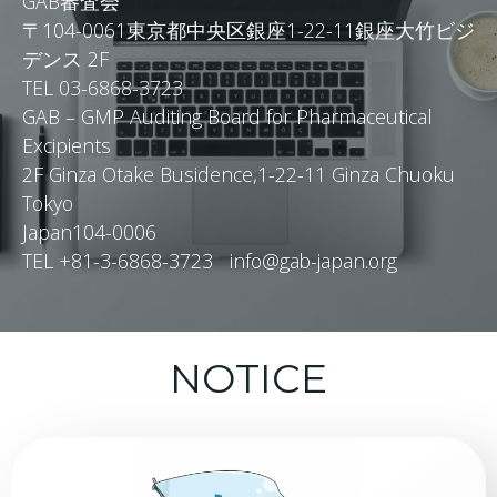
GAB審査会
〒104-0061東京都中央区銀座1-22-11銀座大竹ビジ
デンス 2F
TEL 03-6868-3723
GAB – GMP Auditing Board for Pharmaceutical
Excipients
2F Ginza Otake Busidence,1-22-11 Ginza Chuoku
Tokyo
Japan104-0006
TEL +81-3-6868-3723 info@gab-japan.org
NOTICE