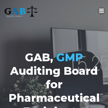
コ
ン
テ
ン
ツ
へ
ス
キ
ッ
GAB,
GMP
プ
Auditing Board
for
Pharmaceutical