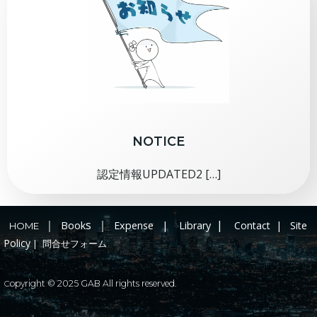
NOTICE
認定情報UPDATED2 […]
｜
s ｜
|
Book
Expense
|
Library
Contact
|
Site
HOME
Policy
|
問合せフォーム
opyright © 2025 GAB All rights reserved.
C